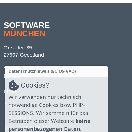
SOFTWARE
MÜNCHEN
Ortsallee 35
27607 Geestland
Telefon:
0470 788887 22
Datenschutzhinweis (EU DS-GVO)
E-Mail:
kontakt@szonn.com
Cookies?
Links
Wir verwenden nur technisch
notwendige Cookies bzw. PHP-
Start
SESSIONS. Wir sammeln für das
Software
Betreiben dieser Webseite
keine
XR - VR, AR & MR
personenbezogenen Daten
.