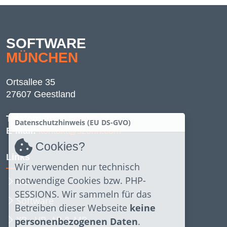
SOFTWARE
MÜNCHEN
Ortsallee 35
27607 Geestland
Telefon:
0470 788887 22
Datenschutzhinweis (EU DS-GVO)
E-Mail:
kontakt@szonn.com
Cookies?
Links
Wir verwenden nur technisch
notwendige Cookies bzw. PHP-
Start
SESSIONS. Wir sammeln für das
Software
Betreiben dieser Webseite
keine
XR - VR, AR & MR
personenbezogenen Daten
.