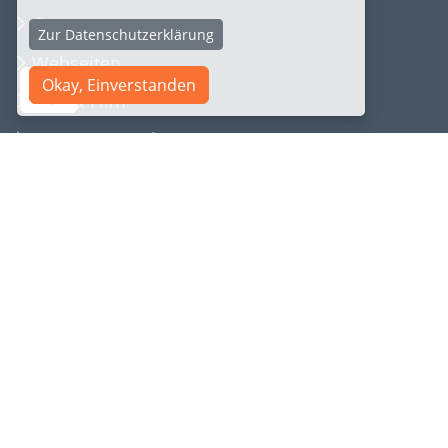
Games
Zur Datenschutzerklärung
Webseiten
Okay, Einverstanden
Foto & Film
Corporate Design
SEO [KI/AI] Optimieren
Gratis
Service
Kontakt
Preise
FAQ & Hilfe
Referenzen